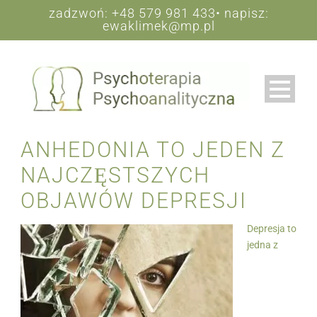
zadzwoń:
+48 579 981 433
• napisz:
ewaklimek@mp.pl
ANHEDONIA TO JEDEN Z
NAJCZĘSTSZYCH
OBJAWÓW DEPRESJI
Depresja to
jedna z