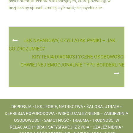
psychoterapii technik relaksacyjnych, które pozwalają w
bezpieczny sposób zmniejszyć napięcie psychiczne.
LĘK NAPADOWY, CZYLI ATAK PANIKI – JAK
GO ZROZUMIEĆ?
KRYTERIA DIAGNOSTYCZNE OSOBOWOŚCI
CHWIEJNEJ EMOCJONALNIE TYPU BORDERLINE
DEPRESJA
•
LĘKI, FOBIE, NATRĘCTWA
•
ŻAŁOBA, UTRATA
•
DEPRESJA POPORODOWA
•
WSPÓŁUZALEŻNIENIE
•
ZABURZENIA
OSOBOWOŚCI
•
SAMOTNOŚĆ
•
TRAUMA
•
TRUDNOŚCI W
RELACJACH
•
BRAK SATYSFAKCJI Z ŻYCIA
•
UZALEŻNIENIA
•