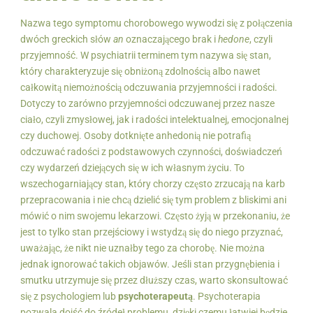
Nazwa tego symptomu chorobowego wywodzi się z połączenia
dwóch greckich słów
an
oznaczającego brak i
hedone
, czyli
przyjemność. W psychiatrii terminem tym nazywa się stan,
który charakteryzuje się obniżoną zdolnością albo nawet
całkowitą niemożnością odczuwania przyjemności i radości.
Dotyczy to zarówno przyjemności odczuwanej przez nasze
ciało, czyli zmysłowej, jak i radości intelektualnej, emocjonalnej
czy duchowej. Osoby dotknięte anhedonią nie potrafią
odczuwać radości z podstawowych czynności, doświadczeń
czy wydarzeń dziejących się w ich własnym życiu. To
wszechogarniający stan, który chorzy często zrzucają na karb
przepracowania i nie chcą dzielić się tym problem z bliskimi ani
mówić o nim swojemu lekarzowi. Często żyją w przekonaniu, że
jest to tylko stan przejściowy i wstydzą się do niego przyznać,
uważając, że nikt nie uznałby tego za chorobę. Nie można
jednak ignorować takich objawów. Jeśli stan przygnębienia i
smutku utrzymuje się przez dłuższy czas, warto skonsultować
się z psychologiem lub
psychoterapeutą
. Psychoterapia
pozwala dojść do źródeł problemu, dzięki czemu łatwiej będzie